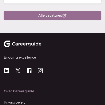
Alle vacatures
Footer
Bridging excellence
LinkedIn
X
X
Instagram
Over Careerguide
Privacybeleid