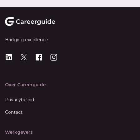
Footer
Bridging excellence
LinkedIn
X
X
Instagram
Over Careerguide
Privacybeleid
Contact
Werkgevers