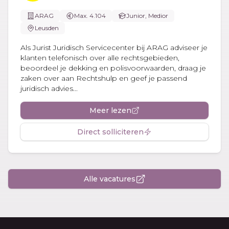
ARAG
Max. 4.104
Junior, Medior
Leusden
Als Jurist Juridisch Servicecenter bij ARAG adviseer je
klanten telefonisch over alle rechtsgebieden,
beoordeel je dekking en polisvoorwaarden, draag je
zaken over aan Rechtshulp en geef je passend
juridisch advies...
Meer lezen
Direct solliciteren
Alle vacatures
Footer