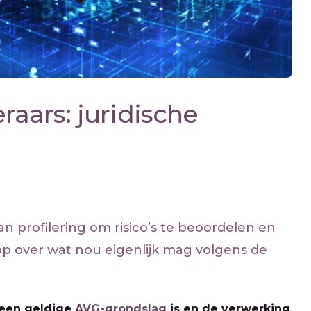
raars: juridische
n profilering om risico’s te beoordelen en
op over wat nou eigenlijk mag volgens de
r een geldige
AVG-grondslag
is en de verwerking