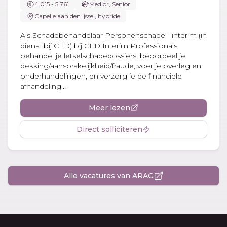
4.015 - 5.761
Medior, Senior
Capelle aan den Ijssel, hybride
Als Schadebehandelaar Personenschade - interim (in
dienst bij CED) bij CED Interim Professionals
behandel je letselschadedossiers, beoordeel je
dekking/aansprakelijkheid/fraude, voer je overleg en
onderhandelingen, en verzorg je de financiële
afhandeling...
Meer lezen
Direct solliciteren
Alle vacatures van ARAG
Footer