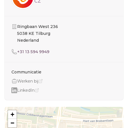
CZ
Organisatie
Ringbaan West 236
5038 KE Tilburg
Nederland
Telefoon
+31 13 594 9949
Communicatie
Werken bij
LinkedIn
+
−