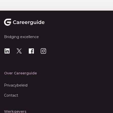
Footer
Bridging excellence
LinkedIn
X
X
Instagram
Over Careerguide
Privacybeleid
Contact
Werkgevers