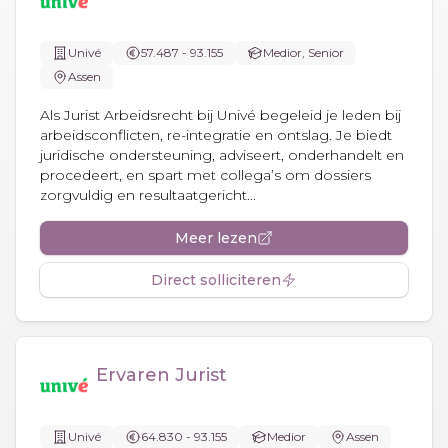
Univé
57.487 - 93.155
Medior, Senior
Assen
Als Jurist Arbeidsrecht bij Univé begeleid je leden bij
arbeidsconflicten, re-integratie en ontslag. Je biedt
juridische ondersteuning, adviseert, onderhandelt en
procedeert, en spart met collega’s om dossiers
zorgvuldig en resultaatgericht...
Meer lezen
Direct solliciteren
Ervaren Jurist
Univé
64.830 - 93.155
Medior
Assen