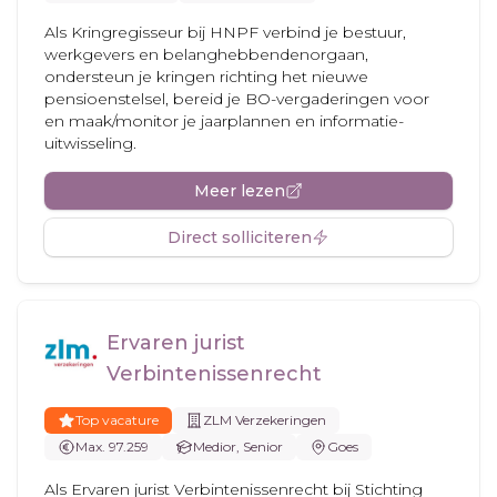
Als Kringregisseur bij HNPF verbind je bestuur,
werkgevers en belanghebbendenorgaan,
ondersteun je kringen richting het nieuwe
pensioenstelsel, bereid je BO-vergaderingen voor
en maak/monitor je jaarplannen en informatie-
uitwisseling.
Meer lezen
Direct solliciteren
Ervaren jurist
Verbintenissenrecht
Top vacature
ZLM Verzekeringen
Max. 97.259
Medior, Senior
Goes
Als Ervaren jurist Verbintenissenrecht bij Stichting