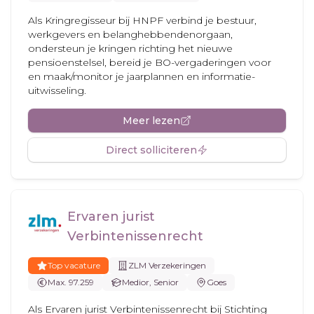
Als Kringregisseur bij HNPF verbind je bestuur,
werkgevers en belanghebbendenorgaan,
ondersteun je kringen richting het nieuwe
pensioenstelsel, bereid je BO-vergaderingen voor
en maak/monitor je jaarplannen en informatie-
uitwisseling.
Meer lezen
Direct solliciteren
Ervaren jurist
Verbintenissenrecht
Top vacature
ZLM Verzekeringen
Max. 97.259
Medior, Senior
Goes
Als Ervaren jurist Verbintenissenrecht bij Stichting