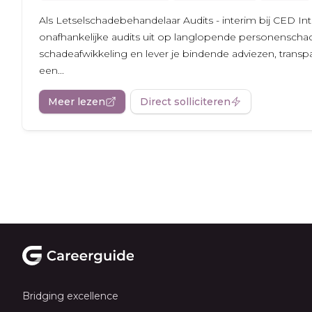
Als Letselschadebehandelaar Audits - interim bij CED Int
onafhankelijke audits uit op langlopende personenschad
schadeafwikkeling en lever je bindende adviezen, tran
een...
Meer lezen
Direct solliciteren
Footer
Bridging excellence