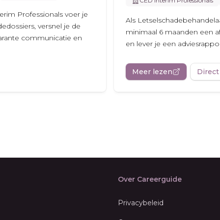
CED Interim Professionals
erim Professionals voer je
Als Letselschadebehandelaar
edossiers, versnel je de
minimaal 6 maanden een af
sparante communicatie en
en lever je een adviesrapp
Meer lezen
Direct
Over Careerguide
Privacybeleid