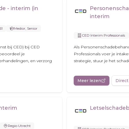
 - interim (in
Personenschad
interim
61
Medior, Senior
CED Interim Professionals
nst bij CED) bij CED
Als Personenschadebehandel
 beoordeel je
Professionals voer je intak
derhandelingen, en verzorg
strategie, stuur je het scha
Meer lezen
Direct
nterim
Letselschadeb
Regio Utrecht