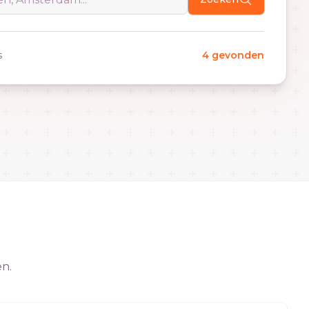
s
4 gevonden
en.