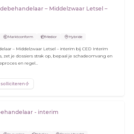
ebehandelaar – Middelzwaar Letsel –
Marktconform
Medior
Hybride
aar – Middelzwaar Letsel – interim bij CED Interim
es, zet je dossiers strak op, bepaal je schadeomvang en
deproces en regel...
 solliciteren
ehandelaar - interim