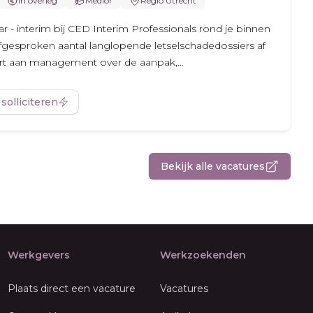
In overleg
Medior
Regio Utrecht
 - interim bij CED Interim Professionals rond je binnen
gesproken aantal langlopende letselschadedossiers af
ort aan management over de aanpak,...
 solliciteren
Bekijk alle vacatures
Werkgevers
Werkzoekenden
Plaats direct een vacature
Vacatures