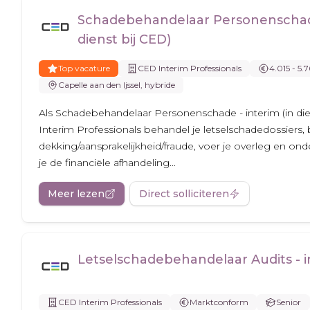
Schadebehandelaar Personenschade
dienst bij CED)
Top vacature
CED Interim Professionals
4.015 - 5.7
Capelle aan den Ijssel, hybride
Als Schadebehandelaar Personenschade - interim (in die
Interim Professionals behandel je letselschadedossiers,
dekking/aansprakelijkheid/fraude, voer je overleg en on
je de financiële afhandeling...
Meer lezen
Direct solliciteren
Letselschadebehandelaar Audits - i
CED Interim Professionals
Marktconform
Senior