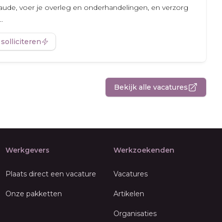
raude, voer je overleg en onderhandelingen, en verzorg
.
 solliciteren
Bekijk alle vacatures
Werkgevers
Werkzoekenden
Plaats direct een vacature
Vacatures
Onze pakketten
Artikelen
Organisaties