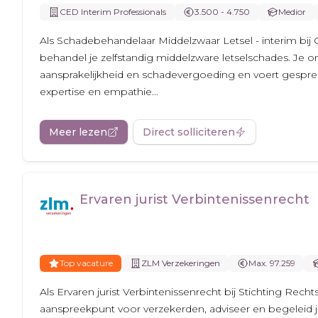
CED Interim Professionals
3.500 - 4.750
Medior
Als Schadebehandelaar Middelzwaar Letsel - interim bij 
behandel je zelfstandig middelzware letselschades. Je 
aansprakelijkheid en schadevergoeding en voert gespr
expertise en empathie...
Meer lezen
Direct solliciteren
Ervaren jurist Verbintenissenrecht
Top vacature
ZLM Verzekeringen
Max. 97.259
Als Ervaren jurist Verbintenissenrecht bij Stichting Rech
aanspreekpunt voor verzekerden, adviseer en begeleid j