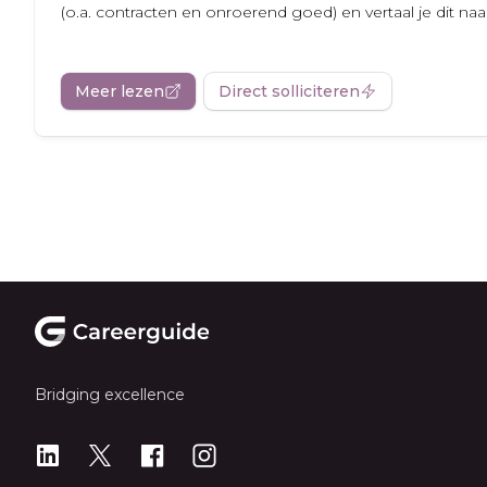
(o.a. contracten en onroerend goed) en vertaal je dit naar.
Meer lezen
Direct solliciteren
Footer
Bridging excellence
LinkedIn
X
X
Instagram