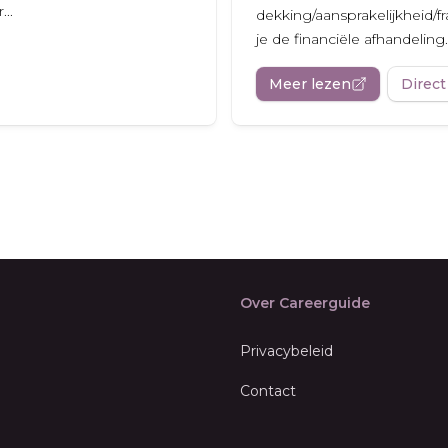
..
dekking/aansprakelijkheid/f
je de financiële afhandeling..
Meer lezen
Direct
Over Careerguide
Privacybeleid
Contact