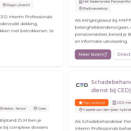
Het Nederlandse Pensioenfo
Regio Utrecht
Badhoevedorp
CED Interim Professionals
Als Kringregisseur bij HNPF
onderzoekt dekking,
belanghebbendenorgaan, on
ekken met betrokkenen. Je
pensioenstelsel, bereid je
en informatie-uitwisseling.
Meer lezen
Direct
Schadebehande
dienst bij CED)
Top vacature
CED Inte
Medior, Senior
Goes
Capelle aan den Ijssel, hybrid
tsbijstand ZLM ben je
Als Schadebehandelaar Pers
e bij complexe dossiers
Interim Professionals behan