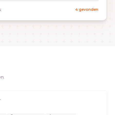
s
4 gevonden
en.
r