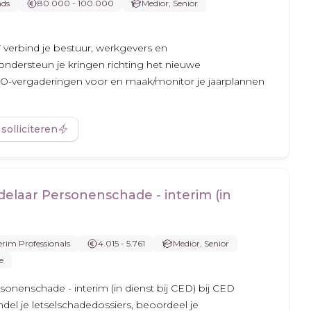
nds
80.000 - 100.000
Medior, Senior
 verbind je bestuur, werkgevers en
dersteun je kringen richting het nieuwe
 BO-vergaderingen voor en maak/monitor je jaarplannen
 solliciteren
laar Personenschade - interim (in
rim Professionals
4.015 - 5.761
Medior, Senior
e
onenschade - interim (in dienst bij CED) bij CED
del je letselschadedossiers, beoordeel je