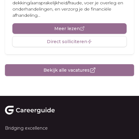
dekking/aansprakelijkheid/fraude, voer je overleg en
onderhandelingen, en verzorg je de financiële
afhandeling...
Meer lezen
Direct solliciteren
Bekijk alle vacatures
Footer
Bridging excellence