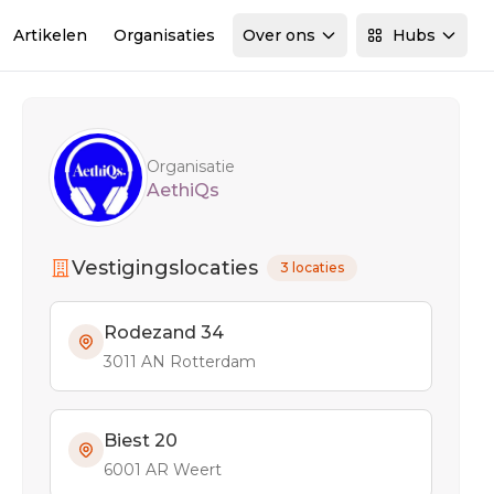
Artikelen
Organisaties
Over ons
Hubs
Sidebar
Organisatie
AethiQs
Vestigingslocaties
3 locaties
Rodezand 34
3011 AN Rotterdam
Biest 20
6001 AR Weert