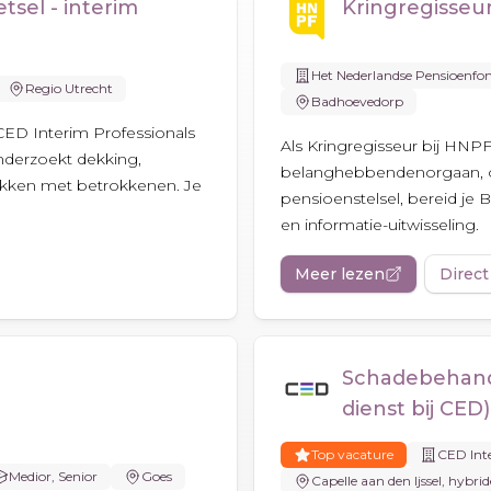
sel - interim
Kringregisseu
Het Nederlandse Pensioenfo
Regio Utrecht
Badhoevedorp
CED Interim Professionals
Als Kringregisseur bij HNPF
onderzoekt dekking,
belanghebbendenorgaan, on
ekken met betrokkenen. Je
pensioenstelsel, bereid je
en informatie-uitwisseling.
Meer lezen
Direct
Schadebehande
dienst bij CED)
Top vacature
CED Inte
Medior, Senior
Goes
Capelle aan den Ijssel, hybrid