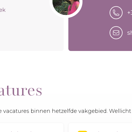
iek
+
s
atures
 vacatures binnen hetzelfde vakgebied. Wellicht 