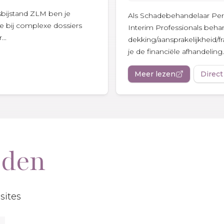
tsbijstand ZLM ben je
Als Schadebehandelaar Pers
e bij complexe dossiers
Interim Professionals behan
..
dekking/aansprakelijkheid/f
je de financiële afhandeling..
Meer lezen
Direct
eden
sites