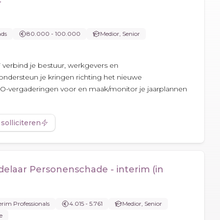
r
nds
80.000 - 100.000
Medior, Senior
 verbind je bestuur, werkgevers en
dersteun je kringen richting het nieuwe
 BO-vergaderingen voor en maak/monitor je jaarplannen
 solliciteren
laar Personenschade - interim (in
rim Professionals
4.015 - 5.761
Medior, Senior
e