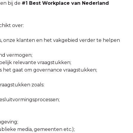
ken bij de
#1 Best Workplace van Nederland
hikt over:
a’s, onze klanten en het vakgebied verder te helpen
end vermogen;
pelijk relevante vraagstukken;
s het gaat om governance vraagstukken;
vraagstukken zoals:
besluitvormingsprocessen;
mgeving;
publieke media, gemeenten etc.);