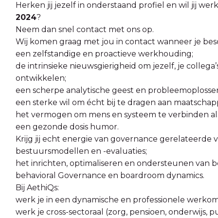
Herken jij jezelf in onderstaand profiel en wil jij wer
2024
?
Neem dan snel contact met ons op.
Wij komen graag met jou in contact wanneer je besc
een zelfstandige en proactieve werkhouding;
de intrinsieke nieuwsgierigheid om jezelf, je colleg
ontwikkelen;
een scherpe analytische geest en probleemoploss
een sterke wil om écht bij te dragen aan maatschap
het vermogen om mens en systeem te verbinden al
een gezonde dosis humor.
Krijg jij echt energie van governance gerelateerde 
bestuursmodellen en -evaluaties;
het inrichten, optimaliseren en ondersteunen van 
behavioral Governance en boardroom dynamics.
Bij AethiQs:
werk je in een dynamische en professionele werko
werk je cross-sectoraal (zorg, pensioen, onderwijs, 