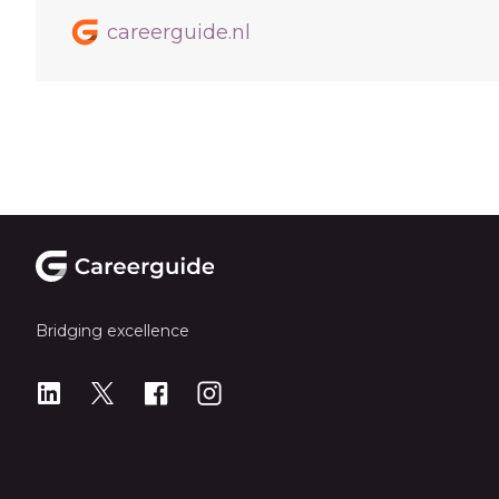
careerguide.nl
Footer
Bridging excellence
LinkedIn
X
X
Instagram