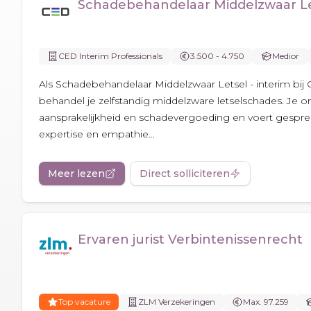
Schadebehandelaar Middelzwaar Let
CED Interim Professionals
3.500 - 4.750
Medior
Als Schadebehandelaar Middelzwaar Letsel - interim bij 
behandel je zelfstandig middelzware letselschades. Je 
aansprakelijkheid en schadevergoeding en voert gespr
expertise en empathie...
Meer lezen
Direct solliciteren
Ervaren jurist Verbintenissenrecht
Top vacature
ZLM Verzekeringen
Max. 97.259