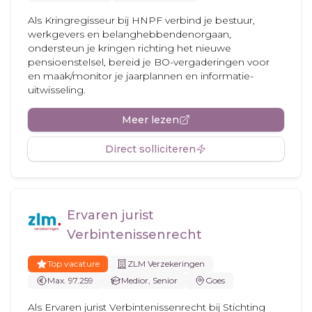
Als Kringregisseur bij HNPF verbind je bestuur,
werkgevers en belanghebbendenorgaan,
ondersteun je kringen richting het nieuwe
pensioenstelsel, bereid je BO-vergaderingen voor
en maak/monitor je jaarplannen en informatie-
uitwisseling.
Meer lezen
Direct solliciteren
Ervaren jurist
Verbintenissenrecht
Top vacature
ZLM Verzekeringen
Max. 97.259
Medior, Senior
Goes
Als Ervaren jurist Verbintenissenrecht bij Stichting