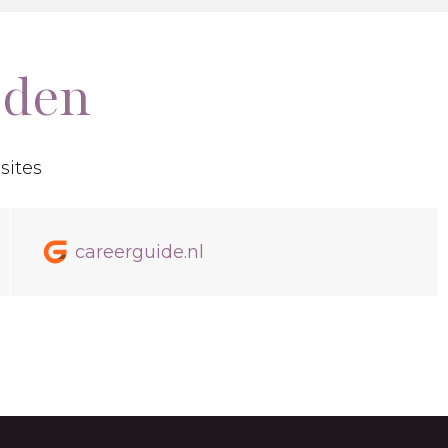
eden
sites
careerguide.nl