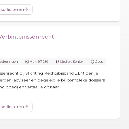
 solliciteren
 Verbintenissenrecht
zekeringen
Max. 97.259
Medior, Senior
Goes
issenrecht bij Stichting Rechtsbijstand ZLM ben je
rden, adviseer en begeleid je bij complexe dossiers
d goed) en vertaal je dit naar...
 solliciteren