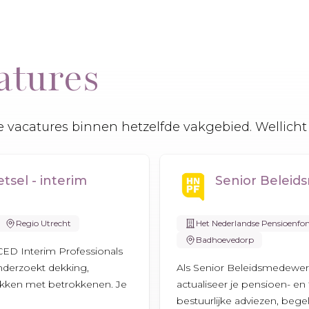
atures
 vacatures binnen hetzelfde vakgebied. Wellicht 
sel - interim
Senior Beleid
Regio Utrecht
Het Nederlandse Pensioenfo
Badhoevedorp
CED Interim Professionals
onderzoekt dekking,
Als Senior Beleidsmedewer
ekken met betrokkenen. Je
actualiseer je pensioen- en f
bestuurlijke adviezen, bege