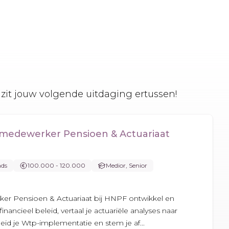
zit jouw volgende uitdaging ertussen!
smedewerker Pensioen & Actuariaat
nds
100.000 - 120.000
Medior, Senior
ker Pensioen & Actuariaat bij HNPF ontwikkel en
inancieel beleid, vertaal je actuariële analyses naar
leid je Wtp-implementatie en stem je af...