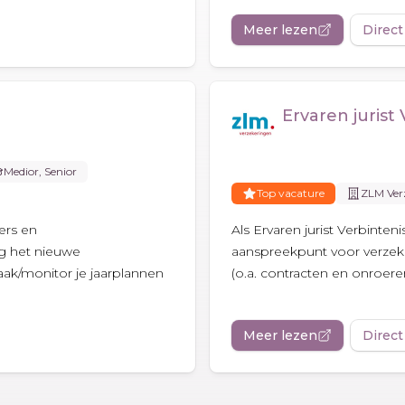
Meer lezen
Direct
Ervaren jurist
Medior, Senior
Top vacature
ZLM Ver
ers en
Als Ervaren jurist Verbinten
g het nieuwe
aanspreekpunt voor verzeke
ak/monitor je jaarplannen
(o.a. contracten en onroeren
Meer lezen
Direct