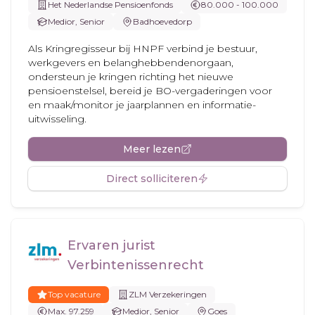
Het Nederlandse Pensioenfonds
80.000 - 100.000
Medior, Senior
Badhoevedorp
Als Kringregisseur bij HNPF verbind je bestuur,
werkgevers en belanghebbendenorgaan,
ondersteun je kringen richting het nieuwe
pensioenstelsel, bereid je BO-vergaderingen voor
en maak/monitor je jaarplannen en informatie-
uitwisseling.
Meer lezen
Direct solliciteren
Ervaren jurist
Verbintenissenrecht
Top vacature
ZLM Verzekeringen
Max. 97.259
Medior, Senior
Goes