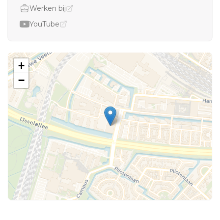
Werken bij
YouTube
+
−