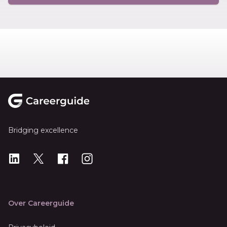
Footer
Bridging excellence
LinkedIn
X
X
Instagram
Over Careerguide