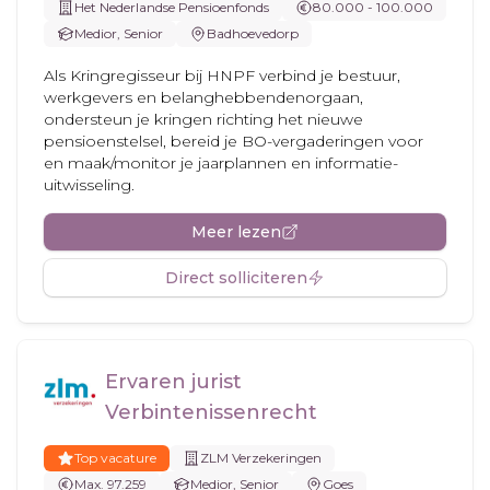
Het Nederlandse Pensioenfonds
80.000 - 100.000
Medior, Senior
Badhoevedorp
Als Kringregisseur bij HNPF verbind je bestuur,
werkgevers en belanghebbendenorgaan,
ondersteun je kringen richting het nieuwe
pensioenstelsel, bereid je BO-vergaderingen voor
en maak/monitor je jaarplannen en informatie-
uitwisseling.
Meer lezen
Direct solliciteren
Ervaren jurist
Verbintenissenrecht
Top vacature
ZLM Verzekeringen
Max. 97.259
Medior, Senior
Goes